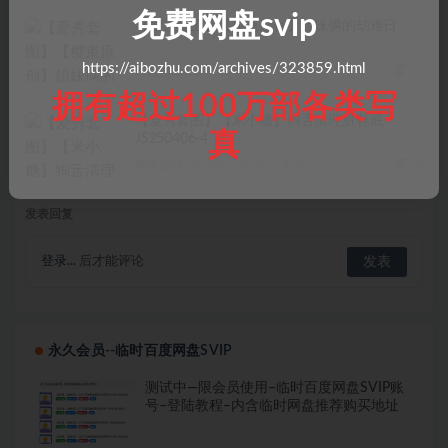
免费网盘svip
【爱秀套图】【樱束原创】姐妹俩的劫难日
https://aibozhu.com/archives/323859.html
网友原创
2025-10-08
472
20
拥有超过100万部各类写
【爱秀套图】【米小糖】狗舌清理脏鞋底
真
JS250406-4
网友原创
2025-10-08
573
20
发表回复
登录...
后才能评论
永久会员--临时百度网盘SVIP
测试中—限会员使用–临时百度网盘SVIP账
号–登陆教程–内含临时网盘推荐购买地址