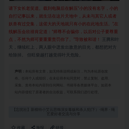
请下女长老笑道。载到电脑后在解压“小的没有名字，小的
自打记事以来，就生活在这片天地中，从未与其它人或者
妖兽有过交集，这偌大的天地就只有小的在此地生活。”,在
线解压会欣禧肯定道：“师尊不会骗你，以后对公子要尊重
点，不然为师可要重重责罚你了。”导致被和谐！
王腾和叶
天，继续杠上，两人眼中迸发出敌意的目光，都想把对方
给除掉。 但旺柴越打越觉得叶天危险。
声明：
本站所有文章，如无特殊说明或标注，均为本站原创发
布。任何个人或组织，在未征得本站同意时，禁止复制、盗用、
采集、发布本站内容到任何网站、书籍等各类媒体平台。如若本
站内容侵犯了原著者的合法权益，可联系我们进行处理。
【忘忧社】新模特小艾云思饰演女毒贩和杀人犯(下）-绳界 - 绳
艺爱好者交流与分享
收藏
海报
链接