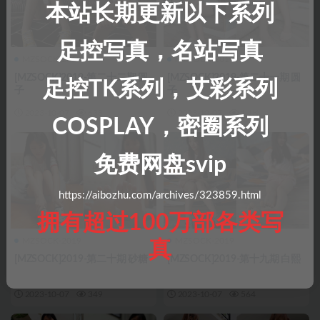
本站长期更新以下系列
足控写真，名站写真
MZSOCK-2019
MZSOCK-2019
[MZSOCK]2019-第二十二期 圆
[MZSOCK]2019-第二十一期 圆
足控TK系列，艾彩系列
子
子
2023-10-07
638
2023-10-07
1.1K
COSPLAY，密圈系列
免费网盘svip
https://aibozhu.com/archives/323859.html
拥有超过100万部各类写
MZSOCK-2019
MZSOCK-2019
真
[MZSOCK]2019-第二十期 砂糖
[MZSOCK]2019-第十九期 白熙
2023-10-07
349
2023-10-07
564