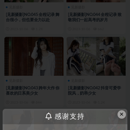
见新摄影
见新摄影
[见新摄影]NO.045 全程记录 舞
[见新摄影]NO.044 全程记录 致
台很小，但也要全力以赴
敬我们一起高考的岁月
2023-10-06
1.2K
2023-10-06
662
见新摄影
见新摄影
[见新摄影]NO.043 跨年大作 你
[见新摄影]NO.042 抖音可爱学
喜欢的日系美少女
院风，奶乖少女
2023-10-06
844
2023-10-06
1.2K
×
感谢支持