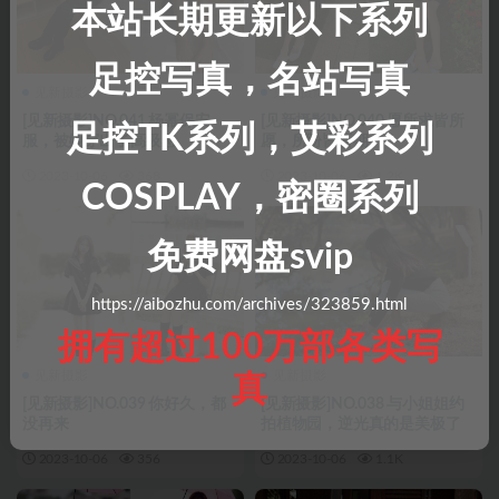
本站长期更新以下系列
足控写真，名站写真
见新摄影
见新摄影
[见新摄影]NO.041 杨幂保安
[见新摄影]NO.040 愿所求皆所
足控TK系列，艾彩系列
服，被她穿出了高级感
愿，所盼皆所期
2023-10-06
368
2023-10-06
1.2K
COSPLAY，密圈系列
免费网盘svip
https://aibozhu.com/archives/323859.html
拥有超过100万部各类写
见新摄影
见新摄影
真
[见新摄影]NO.039 你好久，都
[见新摄影]NO.038 与小姐姐约
没再来
拍植物园，逆光真的是美极了
2023-10-06
356
2023-10-06
1.1K