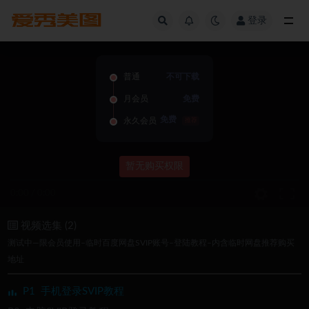
登录
全部
普通
不可下载
月会员
免费
免费
永久会员
推荐
暂无购买权限
0:00
/
0:00
视频选集 (2)
测试中—限会员使用–临时百度网盘SVIP账号–登陆教程–内含临时网盘推荐购买
地址
P1
手机登录SVIP教程