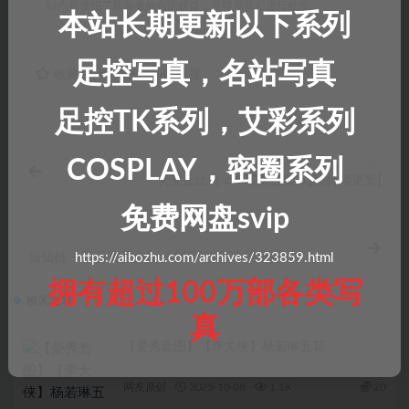
站内容侵犯了原著者的合法权益，可联系我们进行处理。
本站长期更新以下系列
足控写真，名站写真
收藏
海报
链接
足控TK系列，艾彩系列
COSPLAY，密圈系列
上一篇
美美丘比酱 cos写真合集[6套][持续更新]
免费网盘svip
下一篇
仙仙桃 – 最新资源合集 – 16GB – 2024年更新中
https://aibozhu.com/archives/323859.html
拥有超过100万部各类写
相关文章
真
【爱秀套图】【李大侠】杨若琳五花
网友原创
2025-10-08
1.1K
20