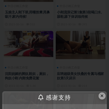
中日小刚工作室
中日小刚工作室
玉娘主人刚下班,用嘴按摩,用鼻
小刚流浪记第1集第3段喝口水,
吸汗,家内伺候!
舔鞋,舔下体训练伺候
2023-10-16
532
2023-10-16
395
中日小刚工作室
中日小刚工作室
沈阳妩媚的脚奴,鞋奴，厕奴，
应聘超级美女扶桑的专属马桶家
狗奴小刚 内附免费花絮
奴第5天训示
2023-10-16
1.3K
2023-10-16
214
×
感谢支持