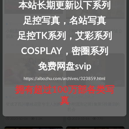
本站长期更新以下系列
足控写真，名站写真
中日小刚工作室
中日小刚工作室
小刚流浪记第1集第4段和老板
小刚流浪记第9集 变成了宁波公
足控TK系列，艾彩系列
朋友一边聊天,一边玩狗
主的狗
2023-10-16
1.3K
2023-10-16
562
COSPLAY，密圈系列
免费网盘svip
https://aibozhu.com/archives/323859.html
拥有超过100万部各类写
中日小刚工作室
中日小刚工作室
真
变成了四川攀枝花亚兮主人的狗
小刚流浪记第1集第5段最后的
机会
2023-10-16
1.3K
2023-10-16
770